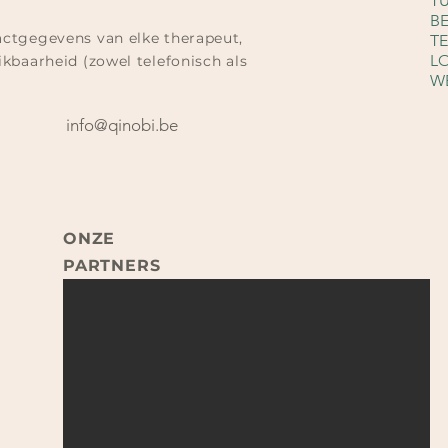
T
B
actgegevens van elke therapeut,
T
L
kbaarheid (zowel telefonisch als
W
info@qinobi.be
ONZE
PARTNERS