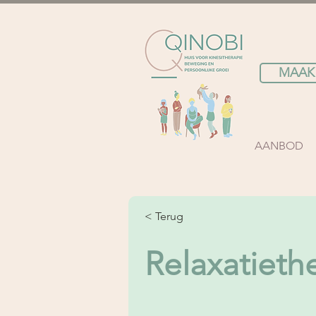
MAAK
AANBOD
< Terug
Relaxatieth