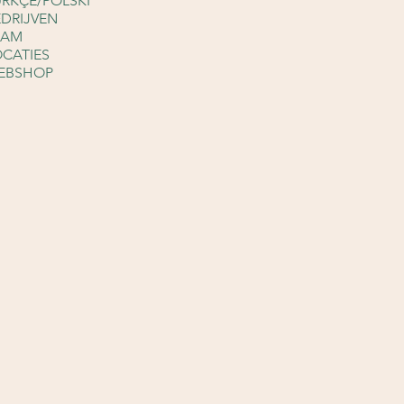
ÜRKÇE/POLSKI
EDRIJVEN
EAM
OCATIES
EBSHOP