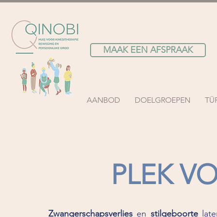
MAAK EEN AFSPRAAK
AANBOD
DOELGROEPEN
TÜ
PLEK VO
Zwangerschapsverlies
en
stilgeboorte
late