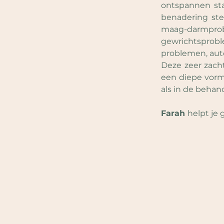
ontspannen sta
benadering stel
maag-darmpr
gewrichtsprobl
problemen, au
Deze zeer zach
een diepe vorm
als in de behan
Farah 
helpt je 