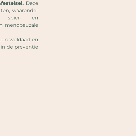
estelsel.
 Deze 
hten, waaronder 
, spier- en 
en menopauzale 
een weldaad en 
n de preventie 