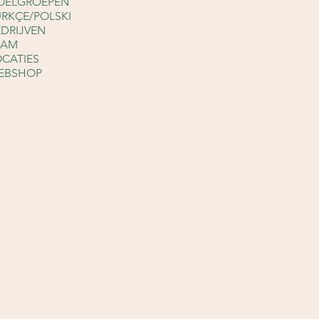
OELGROEPEN
ÜRKÇE/POLSKI
EDRIJVEN
EAM
OCATIES
EBSHOP