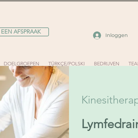
 EEN AFSPRAAK
Inloggen
DOELGROEPEN
TÜRKÇE/POLSKI
BEDRIJVEN
TE
Kinesithera
Lymfedrai