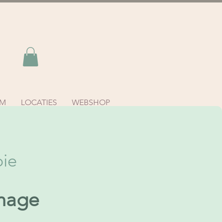
AM
LOCATIES
WEBSHOP
pie
nage