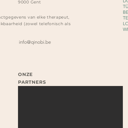
D
9000 Gent
T
B
actgegevens van elke therapeut,
T
L
kbaarheid (zowel telefonisch als
W
info@qinobi.be
ONZE
PARTNERS