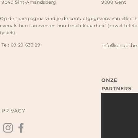
9040 Sint-Amandsberg
9000 Gent
Op de teampagina vind je de contactgegevens van elke th
evenals hun tarieven en hun beschikbaarheid (zowel telefo
fysiek).
Tel:
09 29 633 29​
info@qinobi.be
ONZE
PARTNERS
PRIVACY