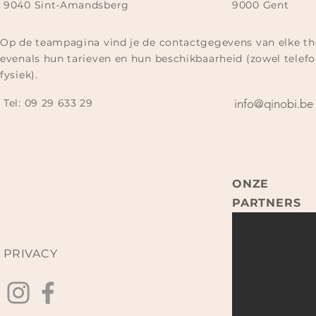
9040 Sint-Amandsberg
9000 Gent
Op de teampagina vind je de contactgegevens van elke th
evenals hun tarieven en hun beschikbaarheid (zowel telefo
fysiek).
Tel:
09 29 633 29​
info@qinobi.be
ONZE
PARTNERS
PRIVACY