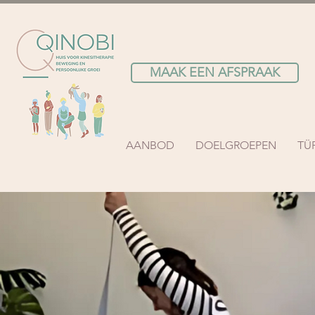
MAAK EEN AFSPRAAK
AANBOD
DOELGROEPEN
TÜ