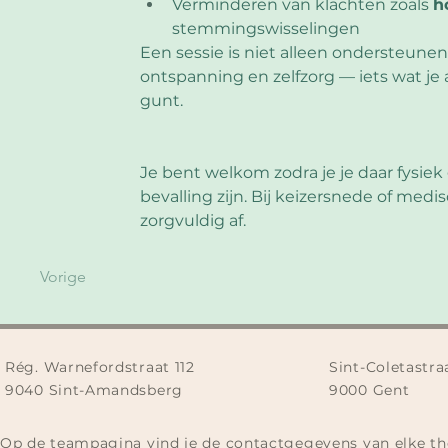
Verminderen van klachten zoals 
h
stemmingswisselingen
Een sessie is niet alleen ondersteune
ontspanning en zelfzorg — iets wat je
gunt.
Je bent welkom zodra je je daar fysiek
bevalling zijn. Bij keizersnede of me
zorgvuldig af.
Vorige
Rég. Warnefordstraat 112
Sint-Coletastra
9040 Sint-Amandsberg
9000 Gent
Op de teampagina vind je de contactgegevens van elke th