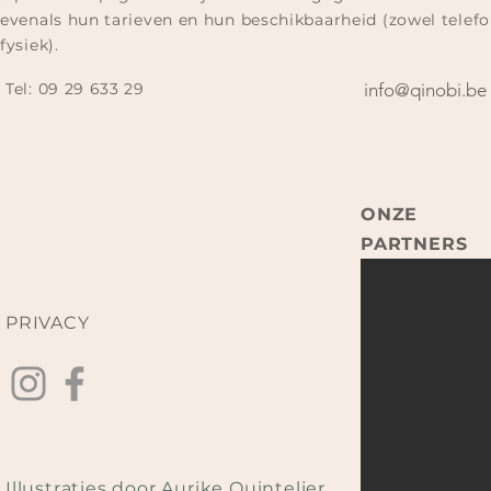
evenals hun tarieven en hun beschikbaarheid (zowel telefo
fysiek).
Tel:
09 29 633 29​
info@qinobi.be
ONZE
PARTNERS
PRIVACY
Illustraties door Aurike Quintelier