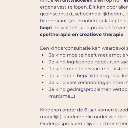
Kinderen 
ontwikkelen 
allen op hun 
e
ergens vast te lopen. Dit kan door al
gezinscontext, schoolmoeilijkheden,...) 
binnenkant (vb. emotieregulatie). In ee
loopt
 en wat het kind probeert te ver
speltherapie en creatieve therapie
.
Een kinderconsultatie kan waardevol zi
Je kind moeite heeft met emotier
Je kind ingrijpende gebeurtenis
Je kind moeite ervaart met afstan
Je kind een bepaalde diagnose k
Je kind veel veranderingen mee m
Je kind gedragsproblemen vertoont 
mutisme,...) 
Kinderen onder de 6 jaar komen steed
mogelijk). Kinderen die ouder zijn dan 
Oudergesprekken blijven echter steeds