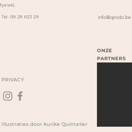
fysiek).
Tel:
09 29 633 29​
info@qinobi.be
ONZE
PARTNERS
PRIVACY
Illustraties door Aurike Quintelier