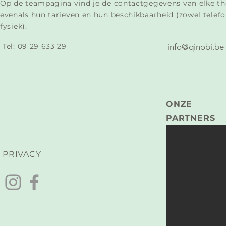
Op de teampagina vind je de contactgegevens van elke th
evenals hun tarieven en hun beschikbaarheid (zowel telefo
fysiek).
Tel:
09 29 633 29​
info@qinobi.be
ONZE
PARTNERS
PRIVACY