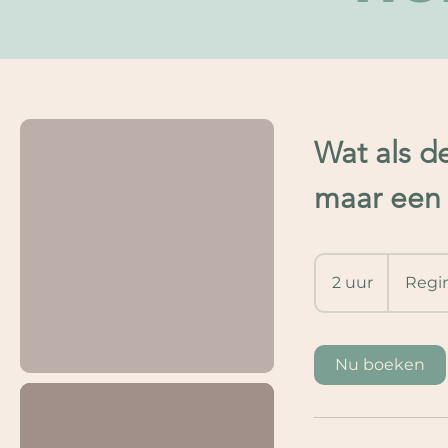
Wat als d
maar een 
2 uur
2
Regi
u
u
r
Nu boeken