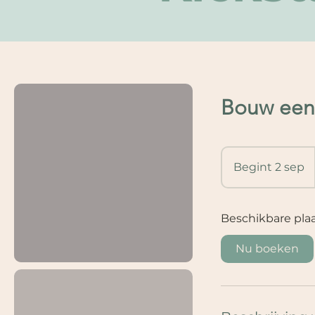
Bouw een 
Begint 2 sep
B
e
g
i
Beschikbare pla
n
Nu boeken
t
2
s
e