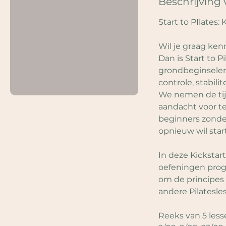
Beschrijving 
p
Start to PIlates: 
Wil je graag ken
Dan is Start to P
grondbeginselen
controle, stabili
We nemen de tijd
aandacht voor te
beginners zonde
opnieuw wil star
In deze Kickstar
oefeningen prog
om de principes 
andere Pilatesle
Reeks van 5 les