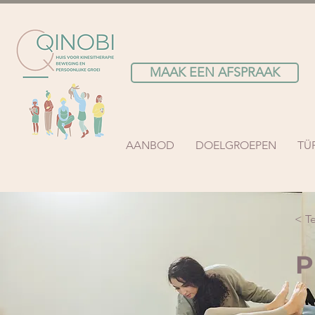
MAAK EEN AFSPRAAK
AANBOD
DOELGROEPEN
TÜ
< T
P